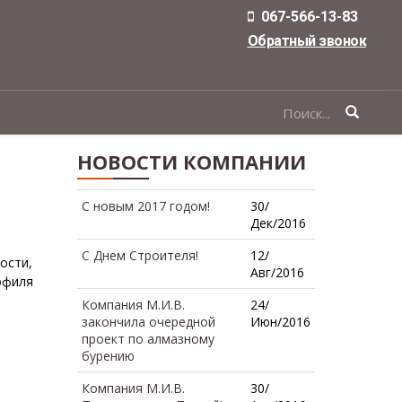
067-566-13-83
Обратный звонок
ФОРМА
ПОИСКА
НОВОСТИ КОМПАНИИ
C новым 2017 годом!
30/
Дек/2016
С Днем Строителя!
12/
ости,
Авг/2016
офиля
Компания М.И.В.
24/
закончила очередной
Июн/2016
проект по алмазному
бурению
Компания М.И.В.
30/