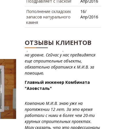
Поздравляет с Пасхой!
Апр/2016
Пополнение складских
16/
запасов натурального
Апр/2016
камня
ОТЗЫВЫ КЛИЕНТОВ
Компанию М.И.В. знаю уже на
протяжении 12 лет. За это время
работали с ними в более чем 20-ти
крупных строительных проектах.
Могу сказать, что это профессионалы
своего дела, не сорвано ни одного
срока, все
строительные работы
выполнялись строго по проекту с
наилучшим качеством. Будем и
дальше продолжать сотрудничество.
Меншаков Александр, нач.
участка