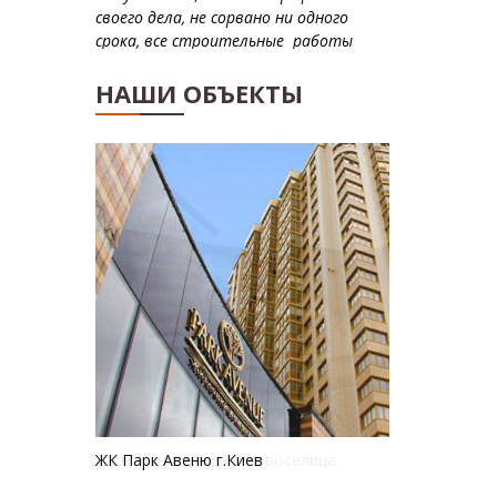
"Проммонтажреконструкция"
НАШИ ОБЪЕКТЫ
ЖК Парк Авеню г.Киев
Парк Новоселица с.Новоселица