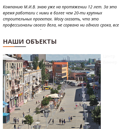
строительные работы выполнялись строго по проекту с
наилучшим качеством. Будем и дальше продолжать
сотрудничество.
Меншаков Александр, нач. участка
"Проммонтажреконструкция"
НАШИ ОБЪЕКТЫ
Центр
Виннер