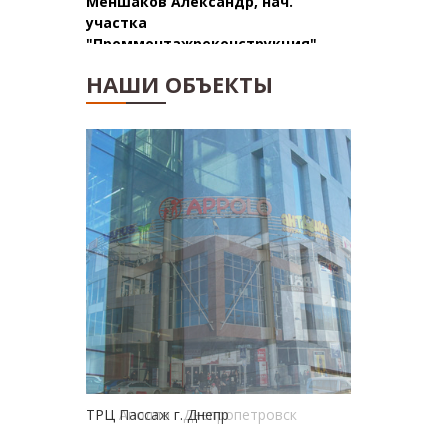
"Проммонтажреконструкция"
НАШИ ОБЪЕКТЫ
ТРЦ Пассаж г. Днепр
ТРЦ Аполло г.Днепропетровск